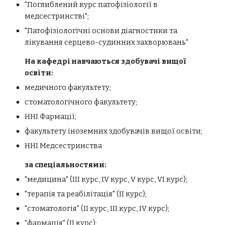
"Поглиблений курс патофізіологі
ї
в
медсестринстві
";
"Патофізіологічні основи діагностики та
лікування серцево-судинних захворювань"
На кафедрі навчаються здобувачі вищої
освіти:
медичного факультету;
стоматологічного факультету;
ННІ Фармації;
факультету іноземних здобувачів вищої освіти;
ННІ Медсестринства
за спеціальностями:
"медицина" (ІІІ курс, IV курс, V
курс, VІ курс
);
"терапія та реабілітація" (ІІ курс);
"стоматологія" (ІІ курс, ІІІ курс
,
I
V курс
);
"фармація" (ІІ курс);